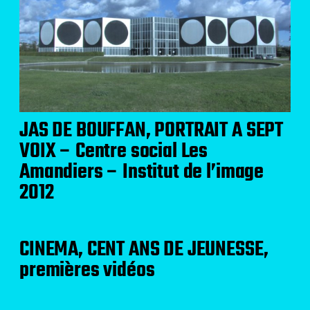
JAS DE BOUFFAN, PORTRAIT A SEPT
VOIX – Centre social Les
Amandiers – Institut de l’image
2012
CINEMA, CENT ANS DE JEUNESSE,
premières vidéos