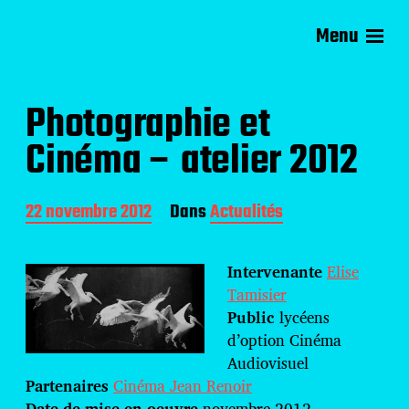
Menu
Compagnie d'Avril
Photographie et
Cinéma – atelier 2012
D
22 novembre 2012
Dans
Actualités
a
t
e
Intervenante
Elise
d
Tamisier
e
Public
lycéens
p
u
d’option Cinéma
b
Audiovisuel
l
Partenaires
Cinéma Jean Renoir
i
Date de mise en oeuvre
novembre 2012