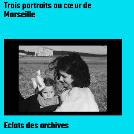
Trois portraits au cœur de
Marseille
Eclats des archives