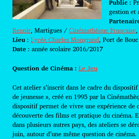
Public
: P
a
t
gestion et
i
Partenair
o
Renoir
, Martigues /
Cinémathèque Française
,
n
Lieu
:
Lycée Charles Mongrand
, Port de Bouc
Date
: année scolaire 2016/2017
Question de Cinéma :
Le Jeu
Cet atelier s’inscrit dans le cadre du dispositi
de jeunesse », créé en 1995 par la Cinémathèq
dispositif permet de vivre une expérience de 
découverte des films et pratique du cinéma. E
dans plusieurs autres pays, des ateliers se dé
juin, autour d’une même question de cinéma.