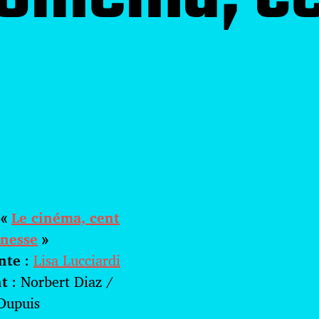
 «
Le cinéma, cent
unesse
»
nte
:
Lisa Lucciardi
nt
: Norbert Diaz /
Dupuis