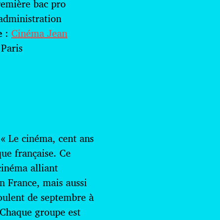
remière bac pro
 administration
e
:
Cinéma Jean
 Paris
f « Le cinéma, cent ans
ue française. Ce
cinéma alliant
n France, mais aussi
roulent de septembre à
 Chaque groupe est