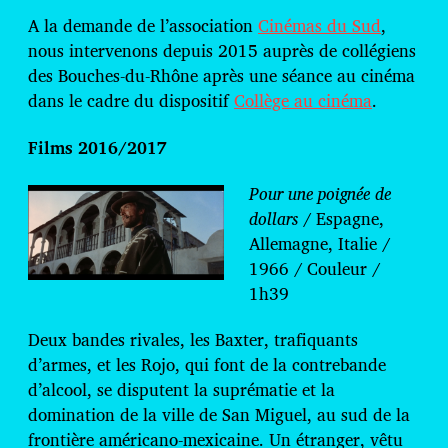
t
e
A la demande de l’association
Cinémas du Sud
,
d
nous intervenons depuis 2015 auprès de collégiens
e
des Bouches-du-Rhône après une séance au cinéma
p
u
dans le cadre du dispositif
Collège au cinéma
.
b
l
Films 2016/2017
i
c
Pour une poignée de
a
dollars
/ Espagne,
t
i
Allemagne, Italie /
o
1966 / Couleur /
n
1h39
Deux bandes rivales, les Baxter, trafiquants
d’armes, et les Rojo, qui font de la contrebande
d’alcool, se disputent la suprématie et la
domination de la ville de San Miguel, au sud de la
frontière américano-mexicaine. Un étranger, vêtu