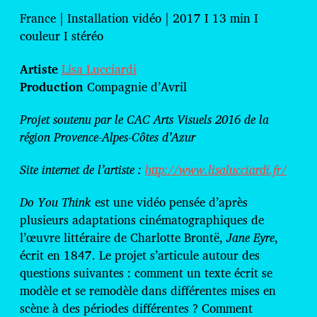
t
e
France | Installation vidéo | 2017 I 13 min I
d
couleur I stéréo
e
p
Artiste
Lisa Lucciardi
u
b
Production
Compagnie d’Avril
l
i
Projet soutenu par le CAC Arts Visuels 2016 de la
c
région Provence-Alpes-Côtes d’Azur
a
t
i
Site internet de l’artiste :
http://www.lisalucciardi.fr/
o
n
Do You Think
est une vidéo pensée d’après
plusieurs adaptations cinématographiques de
l’œuvre littéraire de Charlotte Brontë,
Jane Eyre
,
écrit en 1847. Le projet s’articule autour des
questions suivantes : comment un texte écrit se
modèle et se remodèle dans différentes mises en
scène à des périodes différentes ? Comment