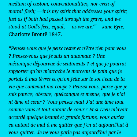
medium of custom, conventionalities, nor even of
mortal flesh; —it is my spirit that addresses your spirit;
just as if both had passed through the grave, and we
stood at God’s feet, equal, —as we are!”
–
Jane Eyre
,
Charlotte Brontë 1847.
“Pensez-vous que je peux rester et n’être rien pour vous
? Pensez-vous que je suis un automate ? Une
mécanique dépourvue de sentiments ? et que je pourrai
supporter qu’on m’arrache le morceau de pain que je
portais à mes lèvres et qu’on jette sur le sol l’eau de la
vie que contenait ma coupe ? Pensez-vous, parce que je
suis pauvre, obscure, quelconque et menue, que je n’ai
ni âme ni cœur ? Vous pensez mal! J’ai une âme tout
comme vous et tout autant de cœur ! Et si Dieu m’avait
accordé quelque beauté et grande fortune, vous auriez
eu autant de mal à me quitter que j’en ai aujourd’hui à
vous quitter. Je ne vous parle pas aujourd’hui par le