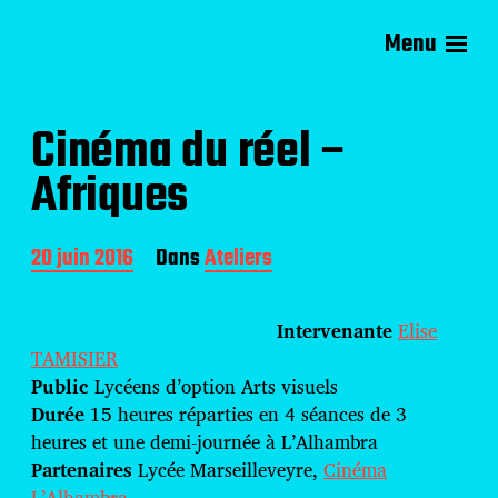
Menu
Compagnie d'Avril
Cinéma du réel –
Afriques
D
20 juin 2016
Dans
Ateliers
a
t
e
Intervenante
Elise
d
TAMISIER
e
Public
Lycéens d’option Arts visuels
p
u
Durée
15 heures réparties en 4 séances de 3
b
heures et une demi-journée à L’Alhambra
l
Partenaires
Lycée Marseilleveyre,
Cinéma
i
L’Alhambra