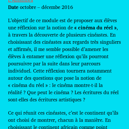
c
a
Date
octobre – décembe 2016
t
i
L’objectif de ce module est de proposer aux élèves
o
une réflexion sur la notion de
« cinéma du réel »
,
n
à travers la découverte de plusieurs cinéastes. En
choisissant des cinéastes aux regards très singuliers
et affirmés, il me semble possible d’amener les
élèves à entamer une réflexion qu’ils pourront
poursuivre par la suite dans leur parcours
individuel. Cette réflexion tournera notamment
autour des questions que pose la notion de
« cinéma du réel » : le cinéma montre-t-il la
réalité ? Que peut le cinéma ? Les écritures du réel
sont-elles des écritures artistiques ?
Ce qui réunit ces cinéastes, c’est le continent qu’ils
ont choisi de montrer, chacun à la manière. En
choisissant le continent africain comme point