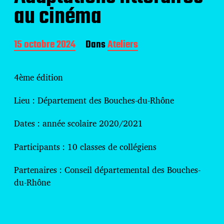
au cinéma
D
15 octobre 2024
Dans
Ateliers
a
t
e
4ème édition
d
e
Lieu : Département des Bouches-du-Rhône
p
u
Dates : année scolaire 2020/2021
b
l
i
Participants : 10 classes de collégiens
c
a
Partenaires : Conseil départemental des Bouches-
t
du-Rhône
i
o
n