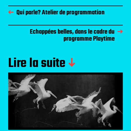
Qui parle? Atelier de programmation
Echappées belles, dans le cadre du
programme Playtime
Lire la suite